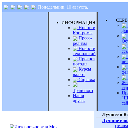
Понедельник, 10 августа,
СЕР
ИНФОРМАЦИЯ
Новости
фи
Костромы
Пресс-
Об
релизы
Новости
сс
технологий
Прогноз
ли
погоды
Курсы
фа
валют
Справка
Же
ст
Транспорт
Пр
Наши
"Ш
друзья
сай
Лучшее в К
Лучшие вак
резюм