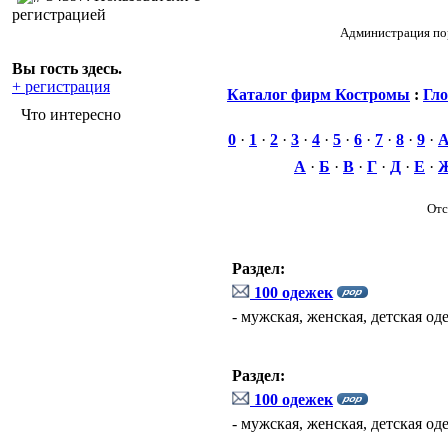
регистрацией
Администрация пор
Вы гость здесь.
+ регистрация
Каталог фирм Костромы
:
Гло
Что интересно
0
·
1
·
2
·
3
·
4
·
5
·
6
·
7
·
8
·
9
·
А
·
Б
·
В
·
Г
·
Д
·
Е
·
Отс
Раздел:
100 одежек
- мужская, женская, детская од
Раздел:
100 одежек
- мужская, женская, детская од