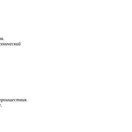
я.
ехнический
 проишествия.
.