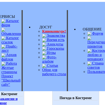
РВИСЫ
Каталог
фирм
ДОСУГ
ОБЩЕНИ
Киноконкурс!
Форум
Объявления
Знакомства
Каталог
Время есть
Передатчи
ссылок
Анекдоты
приветов
Прайс-
Гороскопы
Костром
лист
Игры
люблю и
Архив
Фото-
ненавижу
файлов
альбом
Страна
Работа
Статьи
советов
Желтые
Обои для
Пользоват
страницы
рабочего стола
Проект
"Школьный
сайт"
 Костроме
Погода в Костроме
акансии и
зюме