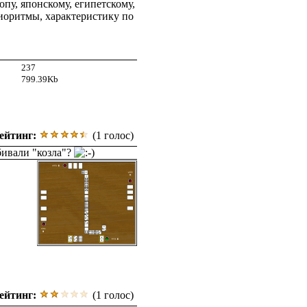
пу, японскому, египетскому,
иоритмы, характеристику по
237
799.39Kb
ейтинг:
(1 голос)
бивали "козла"?
ейтинг:
(1 голос)