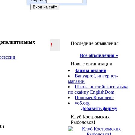
 дополнительных
Последние объявления
!
Все объявления »
Новые организации
Займы онлайн
Banyaprof, интернет-
магазин
Школа английского языка
по скайпу ЕnglishDom
ПолимерКомплекс
vo5.org
Добавить фирму
Клуб Костромских
Рыболовов!
0)