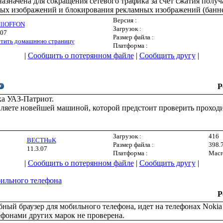
азначена для сокращения сетевого трафика за счет сжатия полу
мых изображений и блокирования рекламных изображений (банне
Версия :
allOFFON
Загрузок :
.07
Размер файла :
тить домашнюю страницу
Платформа :
|
Сообщить о потерянном файле
|
Сообщить другу
|
Р
а УАЗ-Патриот.
ляете новейшей машиной, которой предстоит проверить проходи
Загрузок :
416
BECTHuK
Размер файла :
398.
11.3.07
Платформа :
Macr
|
Сообщить о потерянном файле
|
Сообщить другу
|
ильного телефона
Р
ый браузер для мобильного телефона, идет на телефонах Noki
ефонами других марок не проверена.