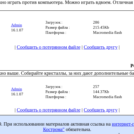
о играть против компьютера. Можно играть вдвоем. Отличная 
Загрузок :
286
Admin
Размер файла :
215.45Kb
16.1.07
Платформа :
Macromedia flash
|
Сообщить о потерянном файле
|
Сообщить другу
|
Р
ожно выше. Собирайте кристаллы, за них дают дополнительные б
Загрузок :
257
Admin
Размер файла :
144.37Kb
16.1.07
Платформа :
Macromedia flash
|
Сообщить о потерянном файле
|
Сообщить другу
|
9. При использовании материалов активная ссылка на
интернет-
Кострома"
обязательна.