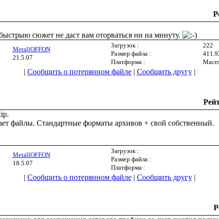
Р
быстрыю сюжет не даст вам оторваться ни на минуту.
Загрузок :
222
MetallOFFON
Размер файла :
411.
21.5.07
Платформа :
Macro
|
Сообщить о потерянном файле
|
Сообщить другу
|
Рей
ip.
ает файлы. Стандартные форматы архивов + свой собственный.
Загрузок :
MetallOFFON
Размер файла :
18.5.07
Платформа :
|
Сообщить о потерянном файле
|
Сообщить другу
|
Р