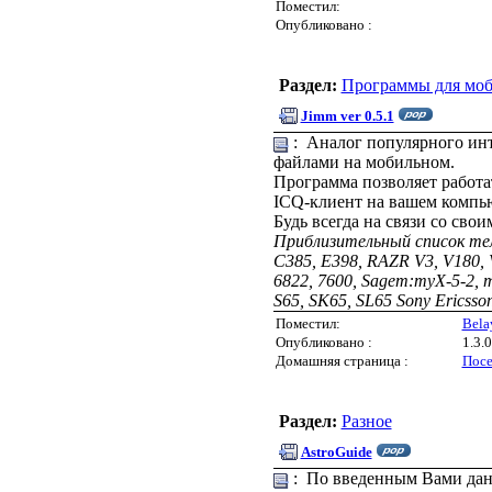
Поместил:
Опубликовано :
Раздел:
Программы для моб
Jimm ver 0.5.1
: Аналог популярного инт
файлами на мобильном.
Программа позволяет работат
ICQ-клиент на вашем компью
Будь всегда на связи со свои
Приблизительный список теле
C385, E398, RAZR V3, V180, V
6822, 7600, Sagem:myX-5-2, 
S65, SK65, SL65 Sony Ericsso
Поместил:
Bela
Опубликовано :
1.3.
Домашняя страница :
Посе
Раздел:
Разное
AstroGuide
: По введенным Вами данн