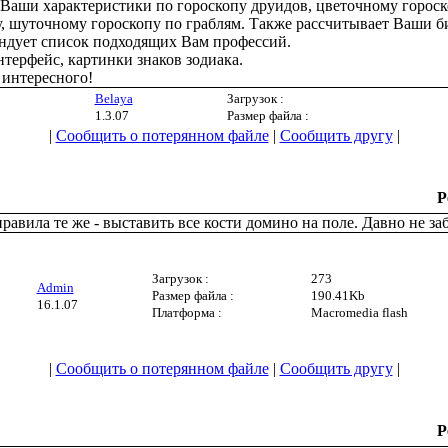
 Ваши характеристики по гороскопу друидов, цветочному гороско
у, шуточному гороскопу по граблям. Также рассчитывает Ваши б
ндует список подходящих Вам профессий.
ерфейс, картинки знаков зодиака.
 интересного!
Belaya
Загрузок :
1.3.07
Размер файла :
|
Сообщить о потерянном файле
|
Сообщить другу
|
Р
авила те же - выставить все кости домино на поле. Давно не за
Загрузок :
273
Admin
Размер файла :
190.41Kb
16.1.07
Платформа :
Macromedia flash
|
Сообщить о потерянном файле
|
Сообщить другу
|
Р