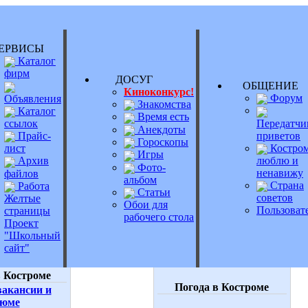
РВИСЫ
Каталог
фирм
ДОСУГ
ОБЩЕНИ
Киноконкурс!
Форум
Объявления
Знакомства
Каталог
Время есть
Передатчи
ссылок
Анекдоты
приветов
Прайс-
Гороскопы
Костром
лист
Игры
люблю и
Архив
Фото-
ненавижу
файлов
альбом
Страна
Работа
Статьи
советов
Желтые
Обои для
Пользоват
страницы
рабочего стола
Проект
"Школьный
сайт"
 Костроме
Погода в Костроме
акансии и
зюме