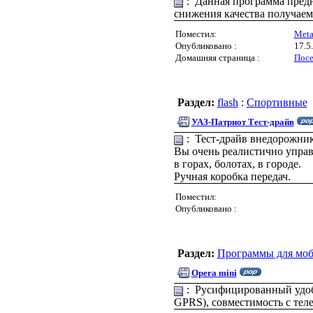
: Данная программа предн
снижения качества получае
Поместил:
Met
Опубликовано :
17.5
Домашняя страница :
Посе
Раздел:
flash
:
Спортивные
УАЗ-Патриот Тест-драйв
: Тест-драйв внедорожник
Вы очень реалистично управ
в горах, болотах, в городе.
Ручная коробка передач.
Поместил:
Опубликовано :
Раздел:
Программы для моб
Opera mini
: Русифицированный удобн
GPRS), совместимость с тел