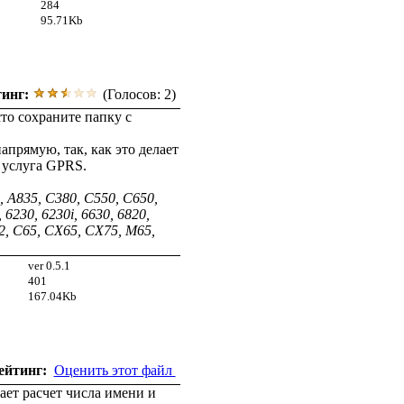
284
95.71Kb
тинг:
(Голосов: 2)
то сохраните папку с
апрямую, так, как это делает
 услуга GPRS.
 A835, C380, C550, C650,
6230, 6230i, 6630, 6820,
2, C65, CX65, CX75, M65,
ver 0.5.1
401
167.04Kb
ейтинг:
Оценить этот файл
ет расчет числа имени и