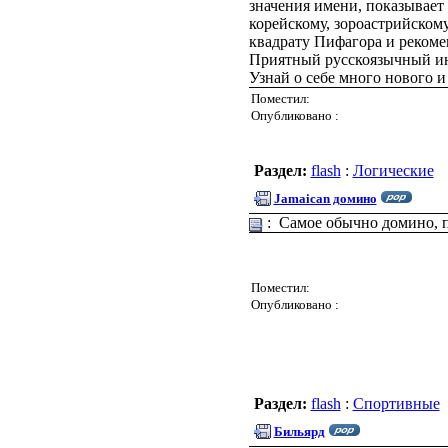
значения имени, показывает
корейскому, зороастрийском
квадрату Пифагора и рекоме
Приятный русскоязычный инт
Узнай о себе много нового и
Поместил:
Опубликовано :
Раздел:
flash
:
Логические
Jamaican домино
: Самое обычно домино, пр
Поместил:
Опубликовано :
Раздел:
flash
:
Спортивные
Бильярд