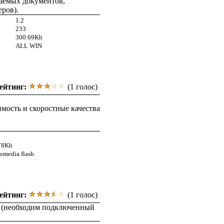
чаемых документов,
ров).
1.2
233
300.69Kb
ALL WIN
ейтинг:
(1 голос)
мость и скоростные качества
78Kb
omedia flash
ейтинг:
(1 голос)
a (необходим подключенный