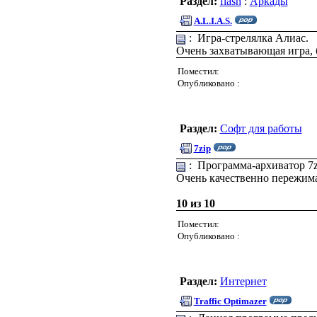
Раздел:
flash
:
Аркады
A.L.I.A.S.
: Игра-стрелялка Алиас.
Очень захватывающая игра, 
Поместил:
Опубликовано :
Раздел:
Софт для работы
7zip
: Программа-архиватор 7z
Очень качественно пережим
10 из 10
Поместил:
Опубликовано :
Раздел:
Интернет
Traffic Optimazer