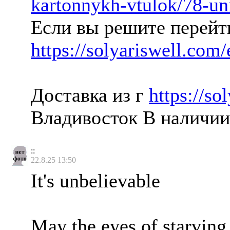
kartonnykh-vtulok/78-uni
Если вы решите перейт
https://solyariswell.co
Доставка из г
https://s
Владивосток В наличи
::
22.8.25 13:50
It's unbelievable
May the eyes of starving 