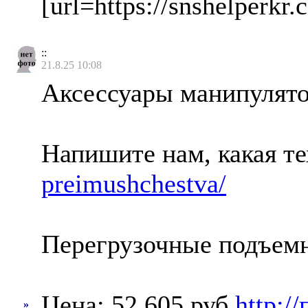
[url=https://snshelperk
::
21.8.25 10:08
Аксессуары манипулят
Напишите нам, какая т
preimushchestva/
Перегрузочные подъем
Цена: 52 605 руб
http:/
»