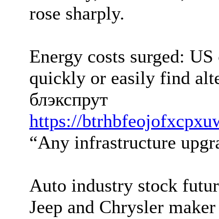
rose sharply.
Energy costs surged: US c
quickly or easily find al
блэкспрут
https://btrhbfeojofxcp
“Any infrastructure upgr
Auto industry stock futu
Jeep and Chrysler maker