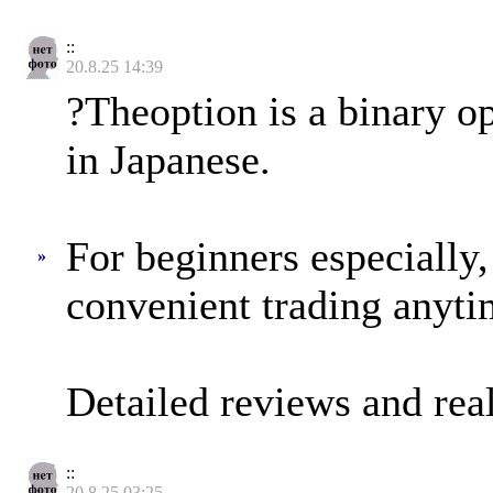
::
20.8.25 14:39
?Theoption is a binary op
in Japanese.
For beginners especially,
»
convenient trading anyt
Detailed reviews and real
::
20.8.25 03:25