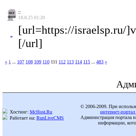
::
18.8.25 01:20
[url=https://israelsp.ru/
»
[/url]
«
1
...
107
108
109
110
111
112
113
114
115
...
483
»
Адми
© 2006-2009. При использ
Хостинг:
McHost.Ru
интернет-портал
Администрация портала не
Работает на:
RunLiveCMS
информации, кото