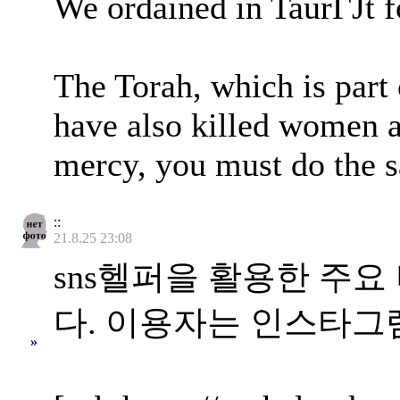
We ordained in TaurГЈt fo
The Torah, which is part 
have also killed women a
mercy, you must do the sa
::
21.8.25 23:08
sns헬퍼을 활용한 주
다. 이용자는 인스타그
»