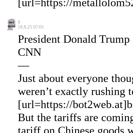
[url=https://metallolom52
::
18.8.25 07:01
President Donald Trump 
CNN
—
Just about everyone thoug
weren’t exactly rushing 
[url=https://bot2web.at]b
But the tariffs are comi
tariff on Chinese goods w