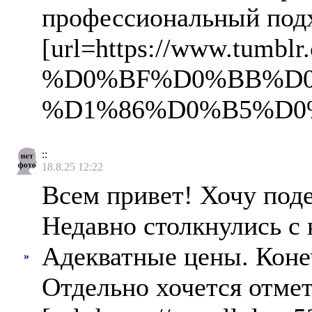
профессиональный подх
[url=https://www.
%D0%BF%D0%BB%D0
%D1%86%D0%B5%D0%BD%
::
18.8.25 12:22
Всем привет! Хочу под
Недавно столкнулись с
Адекватные цены. Конеч
»
Отдельно хочется отмет