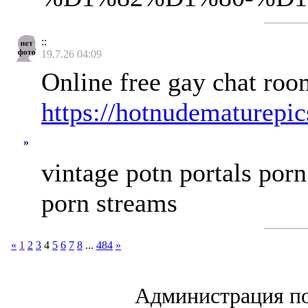
::
19.7.26 04:09
Online free gay chat room
https://hotnudematurepic
»
vintage potn portals porn
porn streams
«
1
2
3
4
5
6
7
8
...
484
»
Администрация по