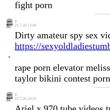
fight porn
::
21.7.26 13:40
Dirty amateur spy sex vi
https://sexyoldladiestum
»
rape porn elevator melis
taylor bikini contest por
::
21.7.26 10:25
Ariel x 970 tube videos t