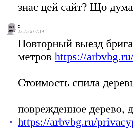
знає цей сайт? Що дума
::
22.7.26 07:19
Повторный выезд бригад
метров
https://arbvbg.ru
Стоимость спила дерев
поврежденное дерево, д
https://arbvbg.ru/privacy
»