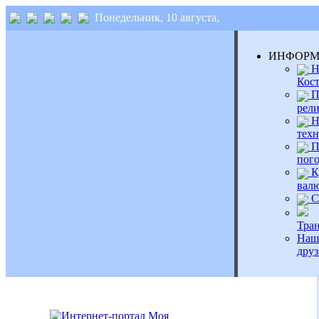
Понедельник, 10 августа,
ИНФОР
Н
Кос
П
рел
Н
тех
П
пог
К
вал
С
Тра
Наш
друз