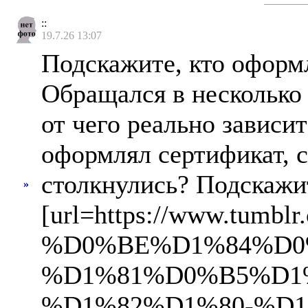
::
19.7.26 13:07
Подскажите, кто оформл
Обращался в несколько 
от чего реально зависи
оформлял сертификат, с
столкнулись? Подскажи
»
[url=https://www.tum
%D0%BE%D1%84%D0
%D1%81%D0%B5%D1
%D1%82%D1%80-%D1%82