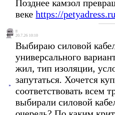
Позднее камзол превра
веке
https://petyadress.r
::
20.7.26 10:10
Выбираю силовой кабел
универсального вариан
жил, тип изоляции, усл
запутаться. Хочется ку
»
соответствовать всем т
выбирали силовой кабел
очередь? По каким крите