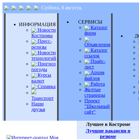
Суббота, 8 августа,
СЕРВИСЫ
ИНФОРМАЦИЯ
Каталог
Новости
фирм
Костромы
Д
Пресс-
Объявления
релизы
Каталог
Новости
ссылок
технологий
Прайс-
Прогноз
лист
погоды
Архив
Курсы
файлов
валют
Работа
Справка
Желтые
страницы
Транспорт
Проект
Наши
"Школьный
друзья
сайт"
Лучшее в Костроме
Лучшие вакансии и
резюме