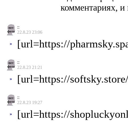
комментариях, и 
::
22.8.23 23:06
[url=https://pharmsky.spa
»
::
22.8.23 21:21
[url=https://softsky.stor
»
::
22.8.23 19:27
[url=https://shopluckyon
»