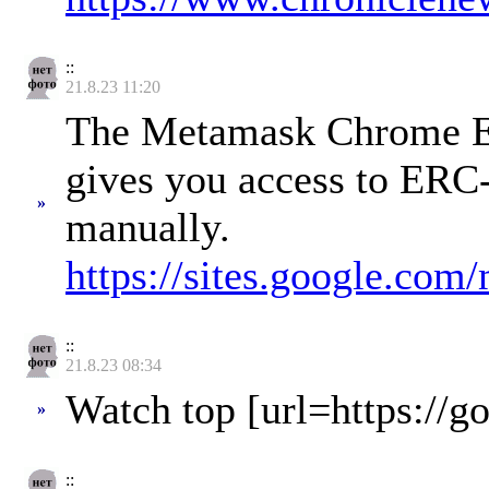
::
21.8.23 11:20
The Metamask Chrome Exte
gives you access to ERC-
»
manually.
https://sites.google.c
::
21.8.23 08:34
Watch top [url=https://g
»
::