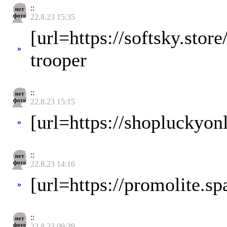
::
22.8.23 15:35
[url=https://softsky.store
»
trooper
::
22.8.23 15:15
[url=https://shopluckyon
»
::
22.8.23 14:16
[url=https://promolite.s
»
::
22.8.23 09:39