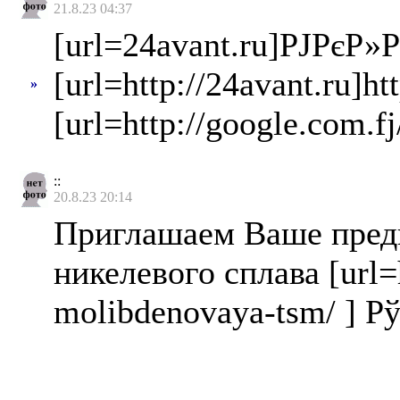
21.8.23 04:37
[url=24avant.ru]РЈРєР»
[url=http://24avant.ru]ht
»
[url=http://google.com.fj
::
20.8.23 20:14
Приглашаем Ваше предп
никелевого сплава [url=h
molibdenovaya-tsm/ ] 