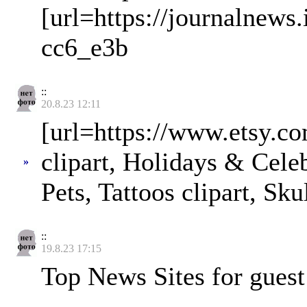
[url=https://journalnews
cc6_e3b
::
20.8.23 12:11
[url=https://www.etsy.co
clipart, Holidays & Cele
»
Pets, Tattoos clipart, Sk
::
19.8.23 17:15
Top News Sites for guest