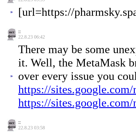
[url=https://pharmsky.spa
»
::
22.8.23 06:42
There may be some unexp
it. Well, the MetaMask br
over every issue you cou
»
https://sites.google.c
https://sites.google.c
::
22.8.23 03:58