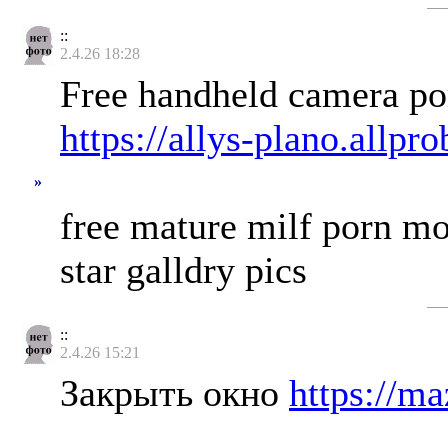
::
2.4.26 18:28
Free handheld camera po
https://allys-plano.allp
»
free mature milf porn mo
star galldry pics
::
2.4.26 15:21
Закрыть окно
https://ma