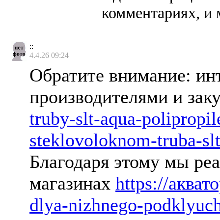
комментариях, и 
::
4.4.26 09:24
Обратите внимание: ин
производителями и зак
truby-slt-aqua-polipropi
steklovoloknom-truba-sl
Благодаря этому мы ре
магазинах
https://акват
dlya-nizhnego-podklyuch