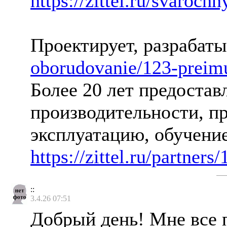
https://zittel.ru/svaroch
Проектирует, разрабат
oborudovanie/123-preimu
Более 20 лет предостав
производительности, п
эксплуатацию, обучени
https://zittel.ru/partne
::
3.4.26 07:51
Добрый день! Мне все п