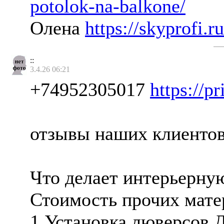
potolok-na-balkone/
Олена
https://skyprofi.
::
3.4.26 06:21
+74952305017
https://pr
отзывы наших клиенто
Что делает интерьерную
Стоимость прочих мате
1 Установка люверсов Д