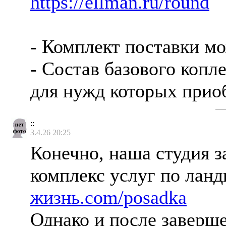
https://ellman.ru/round
- Комплект поставки м
- Состав базового копл
для нужд которых прио
::
3.4.26 20:25
Конечно, наша студия з
комплекс услуг по лан
жизнь.com/posadka
Однако и после заверше