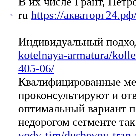
В их числе Грант, Пет
ru
https://акваторг24.рф
»
Индивидуальный подхо
kotelnaya-armatura/kolle
405-06/
Квалифицированные ме
проконсультируют и от
оптимальный вариант по
недорогом сегменте так
vody-tim/dushevoy-trap-