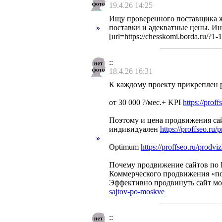
19.4.26 14:25
Ищу проверенного поставщика же
»
поставки и адекватные цены. Ин
[url=https://chesskomi.borda.ru/
::
18.4.26 16:31
К каждому проекту прикреплен 
от 30 000 ?/мес.+ KPI
https://proff
Поэтому и цена продвижения сай
индивидуален
https://proffseo.ru/
»
Optimum
https://proffseo.ru/prodv
Почему продвижение сайтов по Р
Коммерческого продвижения «по
Эффективно продвинуть сайт мож
sajtov-po-moskve
::