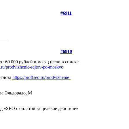
#6911
#6910
 60 000 рублей в месяц (если в списке
eo.ru/prodvizhenie-sajtov-po-moskve
огноза
https://proffseo.ru/prodvizhenie-
па Эльдорадо, М
д «SEO с оплатой за целевое действие»