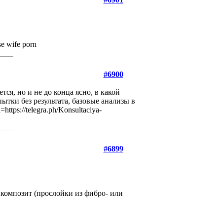
se wife porn
#6900
ся, но и не до конца ясно, в какой
ытки без результата, базовые анализы в
ps://telegra.ph/Konsultaciya-
#6899
композит (прослойки из фибро- или