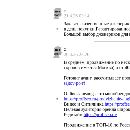
::
21.4.26 03:14
Заказать качественные дженери
»
в день покупки.Гарантированное
Большой выбор дженериков для 
::
20.4.26 23:26
В среднем, продвижение по неск
городов имеется Москва) и от 4
Готовит аудит, рассчитывает пр
sajtov-po-rf
Online-samsung - это монобренд
»
https://proffseo.ru/prodvizhenie-an
Видео и Ситилинка
https://proffs
Целевая аудитория бренда широк
Редизайн
https://proffseo.ru/
Продвижение в ТОП-10 по Рос