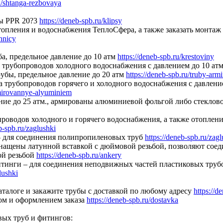
u/shtanga-rezbovaya
ы PPR 20?3
https://deneb-spb.ru/klipsy
топления и водоснабжения ТеплоСфера, а также заказать монтаж
zhnicy
ба, предельное давление до 10 атм
https://deneb-spb.ru/krestoviny
 трубопроводов холодного водоснабжения с давлением до 10 ат
убы, предельное давление до 20 атм
https://deneb-spb.ru/truby-ar
трубопроводов горячего и холодного водоснабжения с давлением п
rmirovannye-alyuminiem
ение до 25 атм., армированы алюминиевой фольгой либо стекло
оводов холодного и горячего водоснабжения, а также отопления 
b-spb.ru/zaglushki
 для соединения полипропиленовых труб
https://deneb-spb.ru/zagl
ащены латунной вставкой с дюймовой резьбой, позволяют соед
ой резьбой
https://deneb-spb.ru/ankery
инги – для соединения неподвижных частей пластиковых труб
lushki
аталоге и закажите трубы с доставкой по любому адресу
https://d
ом и оформлением заказа
https://deneb-spb.ru/dostavka
ых труб и фитингов: