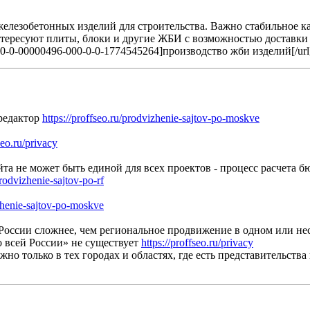
лезобетонных изделий для строительства. Важно стабильное к
тересуют плиты, блоки и другие ЖБИ с возможностью доставки н
?1-10-0-00000496-000-0-0-1774545264]производство жби изделий[/url
редактор
https://proffseo.ru/prodvizhenie-sajtov-po-moskve
seo.ru/privacy
та не может быть единой для всех проектов - процесс расчета б
prodvizhenie-sajtov-po-rf
izhenie-sajtov-po-moskve
оссии сложнее, чем региональное продвижение в одном или нес
 всей России» не существует
https://proffseo.ru/privacy
но только в тех городах и областях, где есть представительств