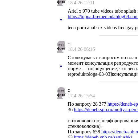
18.4.26 12:11
Ariel x 970 tube videos tube splash 
https://toppa-bremen.adablog69.com
»
teen porn anal sex videos free gay
::
18.4.26 06:16
Столкнулась с вопросом по плани
момент консультация репродукто
»
норме — но ощущение, что чего-то
reproduktologa-03-03]консультаци
::
17.4.26 15:54
По запросу 28 377
https://deneb-s
36
https://deneb-spb.ru/mufty-i-per
стекловолокно; перфорированная
стекловолокна).
По запросу 658
https://deneb-spb
63
https://deneb-spb.ru/zaglushki