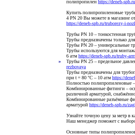
полипропилен
https://deneb-spb.r
Купить полипропиленовые труб
4 PN 20 Вы можете в магазине о
https://deneb-spb.ru/truborezy-i-no
Трубы PN 10 – тонкостенная тру
Трубы предназначены только для
Трубы PN 20 – универсальные тр
Трубы используются для монтажа 
6 атм
https://deneb-spb.ru/truby-a
»
Трубы PN 25 – предельное давл
rezbovaya
Трубы предназначены для трубопр
при t = 80 °С – 10 атм
https://dene
Полностью полипропиленовые –
Комбинированные фитинги – осн
различной арматурой, снабжённ
Комбинированные разъёмные фит
арматурой
https://deneb-spb.ru/zag
Узнайте точную цену за метр в к
Наш менеджер поможет с выбор
Основные типы полипропиленов