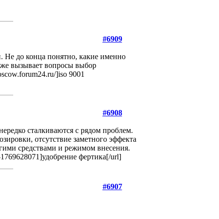
#6909
. Не до конца понятно, какие именно
кже вызывает вопросы выбор
scow.forum24.ru/]iso 9001
#6908
нередко сталкиваются с рядом проблем.
озировки, отсутствие заметного эффекта
гими средствами и режимом внесения.
-1769628071]удобрение фертика[/url]
#6907