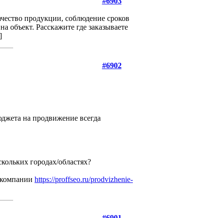
#6903
ачество продукции, соблюдение сроков
а объект. Расскажите где заказываете
]
#6902
юджета на продвижение всегда
кольких городах/областях?
а компании
https://proffseo.ru/prodvizhenie-
#6901