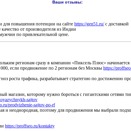
Ваши отзывы:
ки для повышения потенции на сайте
https://gen51.ru/
с доставкой
 качество от производителя из Индии
мужчин по привлекательной цене.
ольким регионам сразу в компании «Пиксель Плюс» начинается от
0 000, если продвижение по 2 регионам без Москвы
https://proffs
огноз роста трафика, разрабатывает стратегию по достижению пр
овый магазин, которому нужно бороться с гигантскими сетями ти
gloyazychnykh-sajtov
eo.ru/prodvizhenie-sajtov-po-rf
ая и неоднородная, поэтому для продвижения мы выбрали подхо
сии
https://proffseo.ru/kontakty