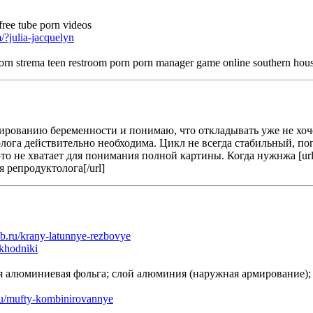
free tube porn videos
/?julia-jacquelyn
 porn strema teen restroom porn porn manager game online southern hou
рованию беременности и понимаю, что откладывать уже не хочет
лога действительно необходима. Цикл не всегда стабильный, поп
 не хватает для понимания полной картины. Когда нужнжа [url=htt
я репродуктолога[/url]
pb.ru/krany-latunnye-rezbovye
ekhodniki
 алюминиевая фольга; слой алюминия (наружная армирование); 
.ru/mufty-kombinirovannye