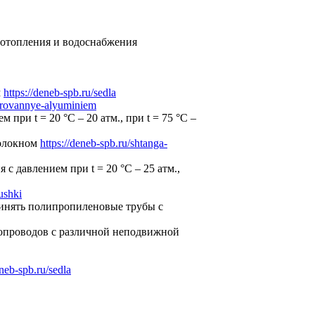
 отопления и водоснабжения
м
https://deneb-spb.ru/sedla
mirovannye-alyuminiem
ри t = 20 °С – 20 атм., при t = 75 °С –
волокном
https://deneb-spb.ru/shtanga-
с давлением при t = 20 °С – 25 атм.,
ushki
инять полипропиленовые трубы с
опроводов с различной неподвижной
eneb-spb.ru/sedla