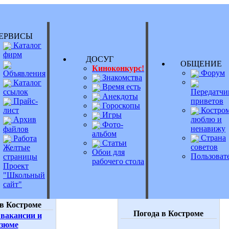
РВИСЫ
Каталог
фирм
ДОСУГ
ОБЩЕНИ
Киноконкурс!
Форум
Объявления
Знакомства
Каталог
Время есть
Передатчи
ссылок
Анекдоты
приветов
Прайс-
Гороскопы
Костром
лист
Игры
люблю и
Архив
Фото-
ненавижу
файлов
альбом
Страна
Работа
Статьи
советов
Желтые
Обои для
Пользоват
страницы
рабочего стола
Проект
"Школьный
сайт"
в Костроме
Погода в Костроме
вакансии и
езюме