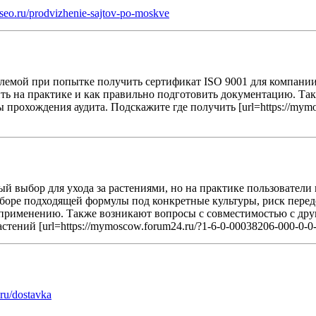
ffseo.ru/prodvizhenie-sajtov-po-moskve
блемой при попытке получить сертификат ISO 9001 для компании
ть на практике и как правильно подготовить документацию. Та
 прохождения аудита. Подскажите где получить [url=https://mymo
 выбор для ухода за растениями, но на практике пользователи 
боре подходящей формулы под конкретные культуры, риск перед
 применению. Также возникают вопросы с совместимостью с дру
стений [url=https://mymoscow.forum24.ru/?1-6-0-00038206-000-0-0
.ru/dostavka