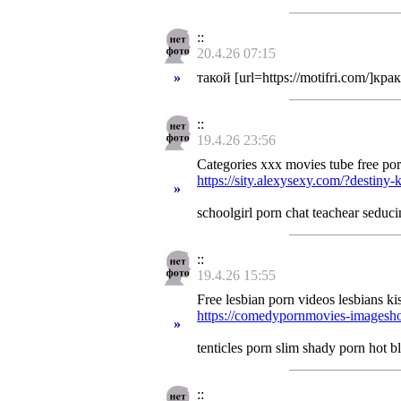
::
20.4.26 07:15
»
такой [url=https://motifri.com/]крак
::
19.4.26 23:56
Categories xxx movies tube free por
https://sity.alexysexy.com/?destiny-
»
schoolgirl porn chat teachear seduc
::
19.4.26 15:55
Free lesbian porn videos lesbians ki
https://comedypornmovies-imagesho
»
tenticles porn slim shady porn hot
::