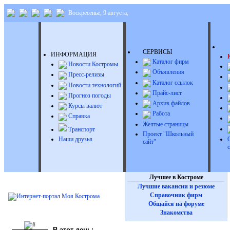
Воскресенье, 9 августа,
Д
СЕРВИСЫ
ИНФОРМАЦИЯ
Каталог фирм
Новости Костромы
Объявления
Пресс-релизы
Каталог ссылок
Новости технологий
Прайс-лист
Прогноз погоды
Архив файлов
Курсы валют
Работа
Справка
Желтые страницы
Транспорт
Проект "Школьный
Наши друзья
сайт"
Лучшее в Костроме
Лучшие вакансии и резюме
Справочник фирм
Общайся на форуме
Знакомства
В этот день: