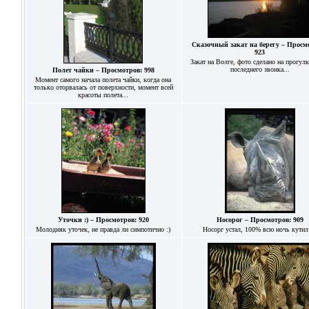
Сказочный закат на берегу – Просм
923
Закат на Волге, фото сделано на прогулк
последнего звонка...
Полет чайки – Просмотров: 998
Момент самого начала полета чайки, когда она
только оторвалась от поверхности, момент всей
красоты полета...
Уточки :) – Просмотров: 920
Носорог – Просмотров: 909
Молодняк уточек, не правда ли симпотично :)
Носорг устал, 100% всю ночь кутил 