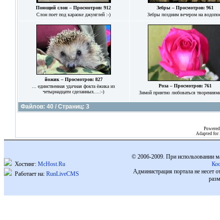
Поющий слон – Просмотров: 912
Зебры – Просмотров: 961
Слон поет под караоке джунглей :-)
Зебры поздним вечером на водопо
йожик – Просмотров: 827
Роза – Просмотров: 761
... единственная удачная фокта ёжика из
четырнадцати сделанных....:-)
Зимой приятно любоваться творениями
Файлов: 40 / Страниц: 3
Powered
Adapted for
© 2006-2009. При использовании м
Хостинг:
McHost.Ru
Ко
Администрация портала не несет о
Работает на:
RunLiveCMS
разм