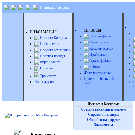
Пятница, 7 августа,
Д
СЕРВИСЫ
ИНФОРМАЦИЯ
Каталог фирм
Новости Костромы
Объявления
Пресс-релизы
Каталог ссылок
Новости технологий
Прайс-лист
Прогноз погоды
Архив файлов
Курсы валют
Работа
Справка
Желтые страницы
Транспорт
Проект "Школьный
Наши друзья
сайт"
Лучшее в Костроме
Лучшие вакансии и резюме
Справочник фирм
Общайся на форуме
Знакомства
В этот день: