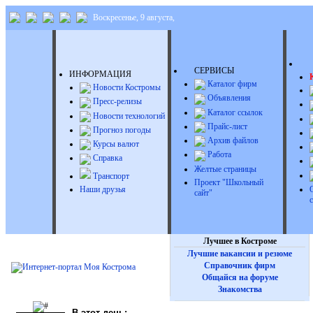
Воскресенье, 9 августа,
Д
СЕРВИСЫ
ИНФОРМАЦИЯ
Каталог фирм
Новости Костромы
Объявления
Пресс-релизы
Каталог ссылок
Новости технологий
Прайс-лист
Прогноз погоды
Архив файлов
Курсы валют
Работа
Справка
Желтые страницы
Транспорт
Проект "Школьный
Наши друзья
сайт"
Лучшее в Костроме
Лучшие вакансии и резюме
Справочник фирм
Общайся на форуме
Знакомства
В этот день: