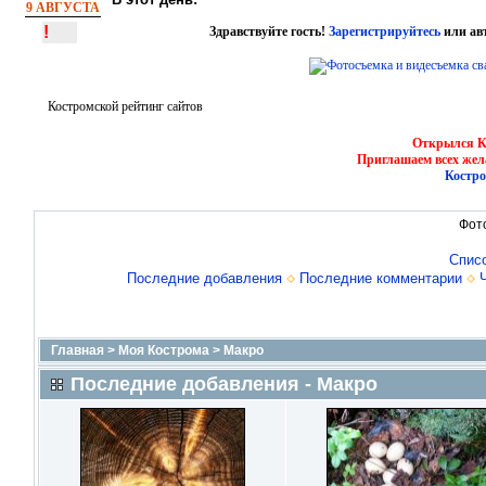
9 АВГУСТА
!
Здравствуйте гость!
Зарегистрируйтесь
или ав
Костромской рейтинг сайтов
Открылся Ко
Приглашаем всех жел
Костро
Фот
Спис
Последние добавления
Последние комментарии
Главная
>
Моя Кострома
>
Макро
Последние добавления - Макро