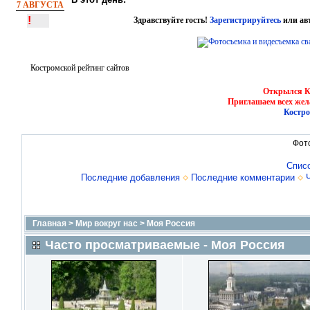
7 АВГУСТА
!
Здравствуйте гость!
Зарегистрируйтесь
или ав
Костромской рейтинг сайтов
Открылся Ко
Приглашаем всех жел
Костро
Фот
Спис
Последние добавления
Последние комментарии
Главная
>
Мир вокруг нас
>
Моя Россия
Часто просматриваемые - Моя Россия