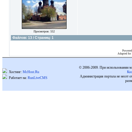
Просмотров: 552
Файлов: 13 / Страниц: 1
Powered
Adapted for
© 2006-2009. При использовании м
Хостинг:
McHost.Ru
Ко
Администрация портала не несет о
Работает на:
RunLiveCMS
разм