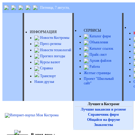
Пятница, 7 августа,
Д
СЕРВИСЫ
ИНФОРМАЦИЯ
Каталог фирм
Новости Костромы
Объявления
Пресс-релизы
Каталог ссылок
Новости технологий
Прайс-лист
Прогноз погоды
Архив файлов
Курсы валют
Работа
Справка
Желтые страницы
Транспорт
Проект "Школьный
Наши друзья
сайт"
Лучшее в Костроме
Лучшие вакансии и резюме
Справочник фирм
Общайся на форуме
Знакомства
В этот день: