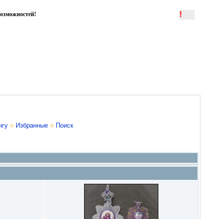
!
озможностей!
нгу
Избранные
Поиск