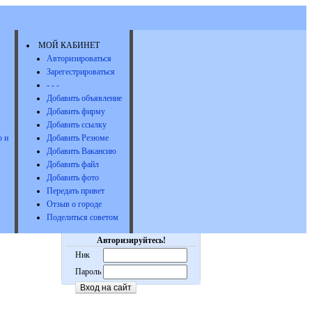
МОЙ КАБИНЕТ
Авторизироваться
Зарегестрироваться
- - -
Добавить объявление
Добавить фирму
Добавить ссылку
 и
Добавить Резюме
Добавить Вакансию
Добавить файл
Добавить фото
Передать привет
Отзыв о городе
Поделиться советом
Авторизируйтесь!
Ник
Пароль