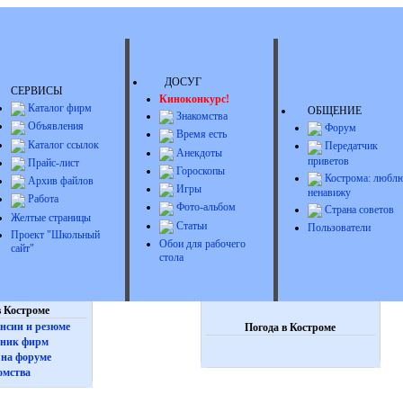
ДОСУГ
СЕРВИСЫ
Киноконкурс!
Каталог фирм
ОБЩЕНИЕ
Знакомства
Объявления
Форум
Время есть
Каталог ссылок
Передатчик
Анекдоты
приветов
Прайс-лист
Гороскопы
Кострома: люблю
Архив файлов
Игры
ненавижу
Работа
Фото-альбом
Страна советов
Желтые страницы
Статьи
Пользователи
Проект "Школьный
Обои для рабочего
сайт"
стола
 Костроме
нсии и резюме
Погода в Костроме
ник фирм
на форуме
омства