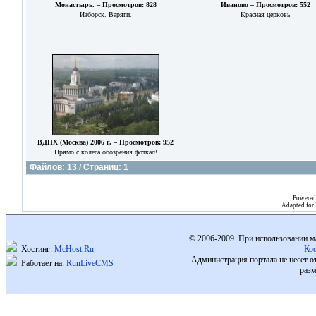
Монастырь. – Просмотров: 828
Иваново – Просмотров: 552
Изборск. Варяги.
Красная церковь
ВДНХ (Москва) 2006 г. – Просмотров: 952
Прямо с колеса обозрения фоткал!
Файлов: 13 / Страниц: 1
Powered
Adapted for
© 2006-2009. При использовании м
Хостинг:
McHost.Ru
Ко
Администрация портала не несет о
Работает на:
RunLiveCMS
разм