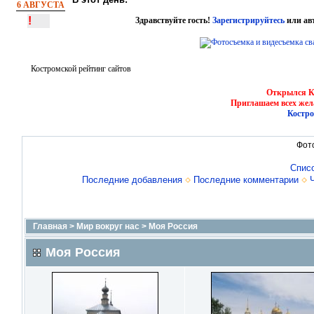
6 АВГУСТА
!
Здравствуйте гость!
Зарегистрируйтесь
или ав
Костромской рейтинг сайтов
Открылся Ко
Приглашаем всех жел
Костро
Фот
Спис
Последние добавления
Последние комментарии
Главная
>
Мир вокруг нас
>
Моя Россия
Моя Россия