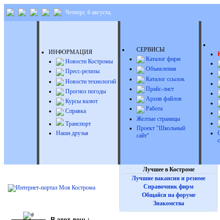
Четверг, 6 августа,
Д
СЕРВИСЫ
ИНФОРМАЦИЯ
Каталог фирм
Новости Костромы
Объявления
Пресс-релизы
Каталог ссылок
Новости технологий
Прайс-лист
Прогноз погоды
Архив файлов
Курсы валют
Работа
Справка
Желтые страницы
Транспорт
Проект "Школьный
Наши друзья
сайт"
Лучшее в Костроме
Лучшие вакансии и резюме
Справочник фирм
Общайся на форуме
Знакомства
В этот день: