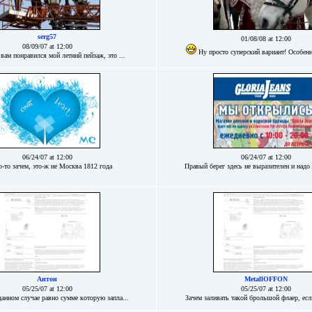
serg57
01/08/08 at 12:00
08/09/07 at 12:00
Ну просто суперский вариант! Особенно
 вам понравился мой летний пейзаж, это ...
06/24/07 at 12:00
06/24/07 at 12:00
о-то зачем, это-ж не Москва 1812 года
Правый берег здесь не выразителен и надо 
Антон
MetallOFFON
05/25/07 at 12:00
05/25/07 at 12:00
данном случае равно сумме которую запла...
Зачем заливать такой брольшой флаер, если