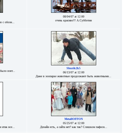
08/04/07 at 12:00
очень красиво!!! А.Субботин
 с обозн...
Shurik2k5
было взят...
06/13/07 at 12:00
Даже в зоопарке животные продолжают быть животными...
MetallOFFON
05/25/07 at 12:00
 итак все...
Дизайн есть, а сайта нет? как так? Слишком пафосн...