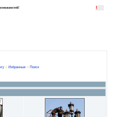
!
озможностей!
нгу
Избранные
Поиск