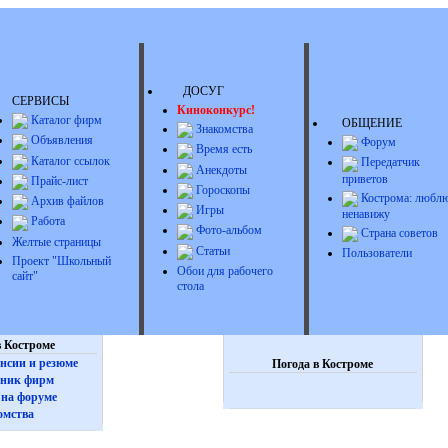
ДОСУГ
СЕРВИСЫ
Киноконкурс!
Каталог фирм
ОБЩЕНИЕ
Знакомства
Объявления
Форум
Время есть
Каталог ссылок
Передатчик
Анекдоты
приветов
Прайс-лист
Гороскопы
Кострома: люблю
Архив файлов
Игры
ненавижу
Работа
Фото-альбом
Страна советов
Желтые страницы
Статьи
Пользователи
Проект "Школьный
Обои для рабочего
сайт"
стола
 Костроме
нсии и резюме
Погода в Костроме
ник фирм
на форуме
омства