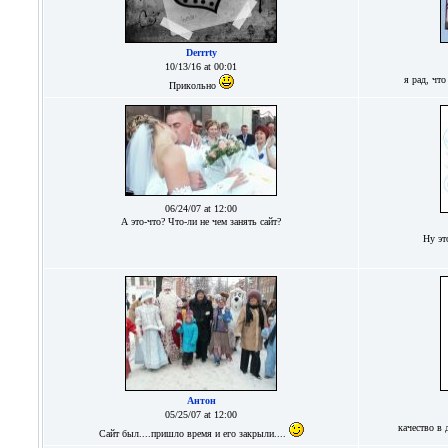
Derrrty
10/13/16 at 00:01
я рад, что
Прикольно
06/24/07 at 12:00
А это-что? Что-ли не чем занять сайт?
Ну эт
Антон
05/25/07 at 12:00
качество в 
Сайт был....пришло время и его закрыли....