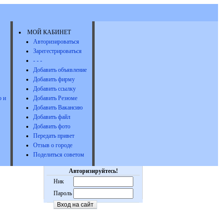
МОЙ КАБИНЕТ
Авторизироваться
Зарегестрироваться
- - -
Добавить объявление
Добавить фирму
Добавить ссылку
 и
Добавить Резюме
Добавить Вакансию
Добавить файл
Добавить фото
Передать привет
Отзыв о городе
Поделиться советом
Авторизируйтесь!
Ник
Пароль