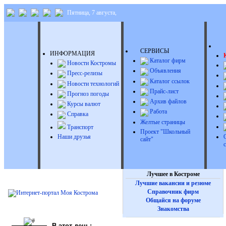
Пятница, 7 августа,
Д
СЕРВИСЫ
ИНФОРМАЦИЯ
Каталог фирм
Новости Костромы
Объявления
Пресс-релизы
Каталог ссылок
Новости технологий
Прайс-лист
Прогноз погоды
Архив файлов
Курсы валют
Работа
Справка
Желтые страницы
Транспорт
Проект "Школьный
Наши друзья
сайт"
Лучшее в Костроме
Лучшие вакансии и резюме
Справочник фирм
Общайся на форуме
Знакомства
В этот день: