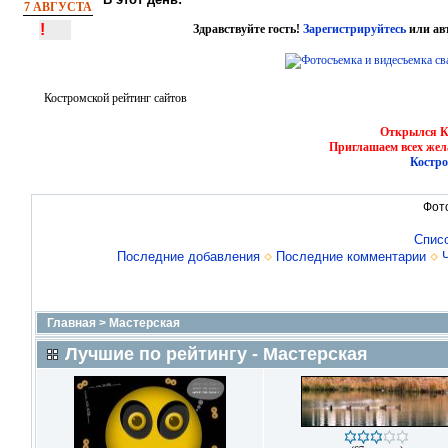
7 АВГУСТА
!
Здравствуйте гость!
Зарегистрируйтесь
или ав
Костромской рейтинг сайтов
Открылся Ко
Приглашаем всех жел
Костро
Фот
Спис
Последние добавления
Последние комментарии
Главная
>
Мастерская
Лучшие по рейтингу - Мастерская