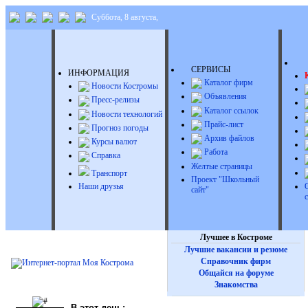
Суббота, 8 августа,
Д
СЕРВИСЫ
ИНФОРМАЦИЯ
Каталог фирм
Новости Костромы
Объявления
Пресс-релизы
Каталог ссылок
Новости технологий
Прайс-лист
Прогноз погоды
Архив файлов
Курсы валют
Работа
Справка
Желтые страницы
Транспорт
Проект "Школьный
Наши друзья
сайт"
Лучшее в Костроме
Лучшие вакансии и резюме
Справочник фирм
Общайся на форуме
Знакомства
В этот день: