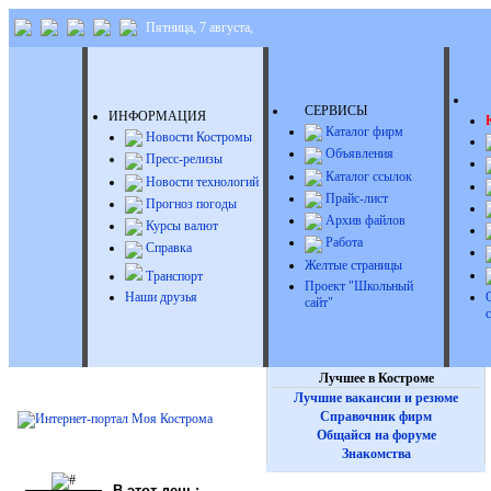
Пятница, 7 августа,
Д
СЕРВИСЫ
ИНФОРМАЦИЯ
Каталог фирм
Новости Костромы
Объявления
Пресс-релизы
Каталог ссылок
Новости технологий
Прайс-лист
Прогноз погоды
Архив файлов
Курсы валют
Работа
Справка
Желтые страницы
Транспорт
Проект "Школьный
Наши друзья
сайт"
Лучшее в Костроме
Лучшие вакансии и резюме
Справочник фирм
Общайся на форуме
Знакомства
В этот день: