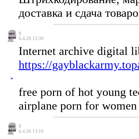
доставка и сдача товар
::
6.4.26 15:39
Internet archive digital 
https://gayblackarmy.to
»
free porn of hot young t
airplane porn for women t
::
6.4.26 13:16