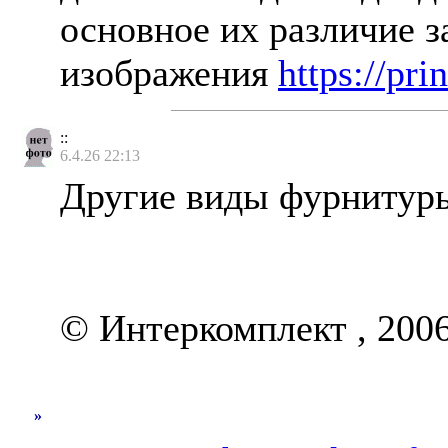
основное их различие з
изображения
https://pri
::
6.4.26 22:13
Другие виды фурниту
© Интеркомплект , 20
»