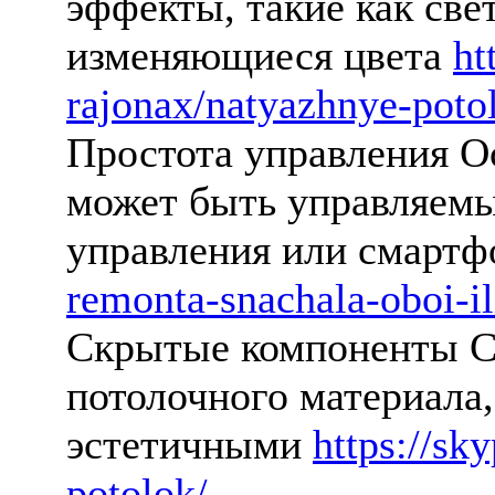
эффекты, такие как све
изменяющиеся цвета
ht
rajonax/natyazhnye-poto
Простота управления О
может быть управляемы
управления или смарт
remonta-snachala-oboi-il
Скрытые компоненты С
потолочного материала,
эстетичными
https://sk
potolok/