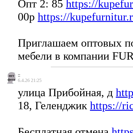
Опт 2: 85
https://kupefur
00р
https://kupefurnitur.
Приглашаем оптовых по
мебели в компании F
::
6.4.26 21:25
улица Прибойная, д
htt
18, Геленджик
https://r
Бесплатная отмена
http