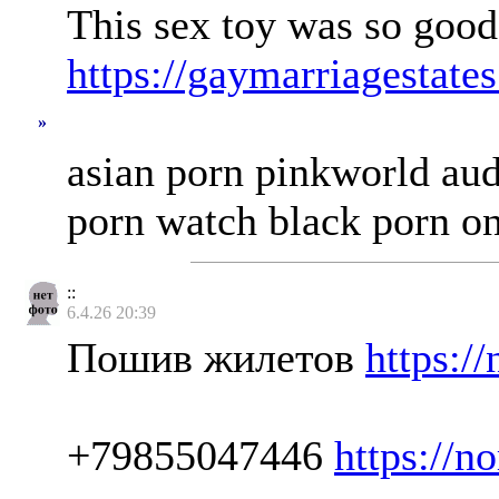
This sex toy was so good i
https://gaymarriagestates
»
asian porn pinkworld aud
porn watch black porn onl
::
6.4.26 20:39
Пошив жилетов
https://
+79855047446
https://n