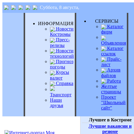
Суббота, 8 августа,
СЕРВИСЫ
ИНФОРМАЦИЯ
Каталог
Новости
фирм
Костромы
Пресс-
Объявления
релизы
Каталог
Новости
ссылок
технологий
Прайс-
Прогноз
лист
погоды
Архив
Курсы
файлов
валют
Работа
Справка
Желтые
страницы
Транспорт
Проект
Наши
"Школьный
друзья
сайт"
Лучшее в Костроме
Лучшие вакансии и
резюме