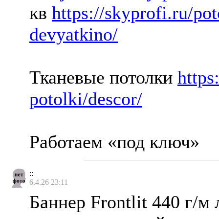
кв
https://skyprofi.ru/po
devyatkino/
Тканевые потолки
https
potolki/descor/
Работаем «под ключ»
::
6.4.26 23:11
Баннер Frontlit 440 г/