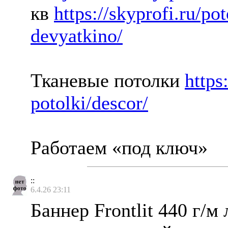
кв
https://skyprofi.ru/po
devyatkino/
Тканевые потолки
https
potolki/descor/
Работаем «под ключ»
::
6.4.26 23:11
Баннер Frontlit 440 г/