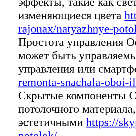
эффекты, такие как све
изменяющиеся цвета
ht
rajonax/natyazhnye-poto
Простота управления О
может быть управляемы
управления или смарт
remonta-snachala-oboi-il
Скрытые компоненты С
потолочного материала,
эстетичными
https://sk
potolok/