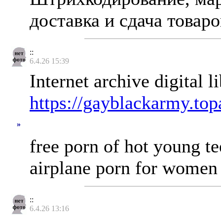
доставка и сдача товар
::
6.4.26 15:39
Internet archive digital 
https://gayblackarmy.to
»
free porn of hot young t
airplane porn for women t
::
6.4.26 13:16