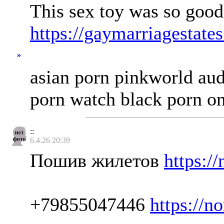
This sex toy was so good i
https://gaymarriagestates
»
asian porn pinkworld aud
porn watch black porn onl
::
6.4.26 20:39
Пошив жилетов
https://
+79855047446
https://n