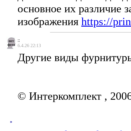
основное их различие з
изображения
https://pri
::
6.4.26 22:13
Другие виды фурниту
© Интеркомплект , 20
»