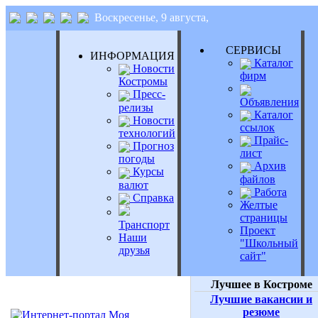
Воскресенье, 9 августа,
СЕРВИСЫ
ИНФОРМАЦИЯ
Каталог
Новости
фирм
Костромы
Пресс-
Объявления
релизы
Каталог
Новости
ссылок
технологий
Прайс-
Прогноз
лист
погоды
Архив
Курсы
файлов
валют
Работа
Справка
Желтые
страницы
Транспорт
Проект
Наши
"Школьный
друзья
сайт"
Лучшее в Костроме
Лучшие вакансии и
резюме