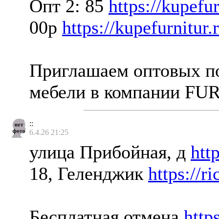
Опт 2: 85
https://kupefur
00р
https://kupefurnitur.
Приглашаем оптовых по
мебели в компании F
::
6.4.26 21:25
улица Прибойная, д
htt
18, Геленджик
https://r
Бесплатная отмена
http